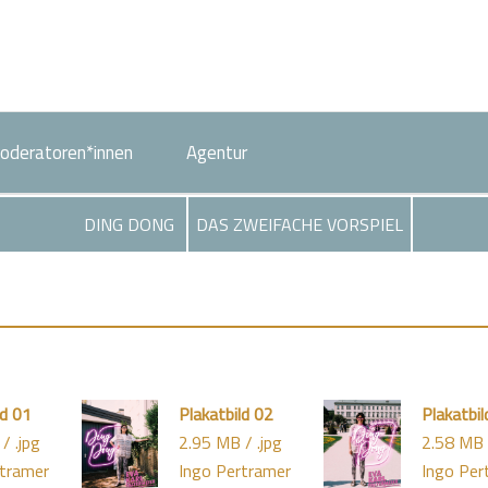
oderatoren*innen
Agentur
DING DONG
DAS ZWEIFACHE VORSPIEL
ld 01
Plakatbild 02
Plakatbil
/ .jpg
2.95 MB / .jpg
2.58 MB 
rtramer
Ingo Pertramer
Ingo Per