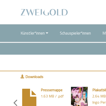
Künstler*innen
Schauspieler*innen
M
Eva
Karl
Faltermeier
Downloads
www.eva-
Pressemappe
Plakatbi
karl-
1.63 MB / .pdf
2.64 MB 
faltermeier.de
Ingo Pe