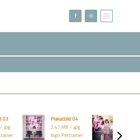
d 03
Plakatbild 04
Plakatbil
/ .jpg
2.47 MB / .jpg
2.31 MB /
tramer
Ingo Pertramer
Ingo Per