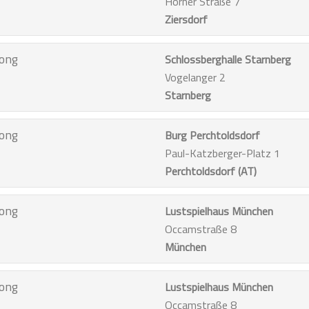
Horner Straße 7
Ziersdorf
ong
Schlossberghalle Starnberg
Vogelanger 2
Starnberg
ong
Burg Perchtoldsdorf
Paul-Katzberger-Platz 1
Perchtoldsdorf (AT)
ong
Lustspielhaus München
Occamstraße 8
München
ong
Lustspielhaus München
Occamstraße 8