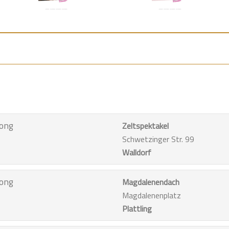
ong
Zeltspektakel
Schwetzinger Str. 99
Walldorf
ong
Magdalenendach
Magdalenenplatz
Plattling