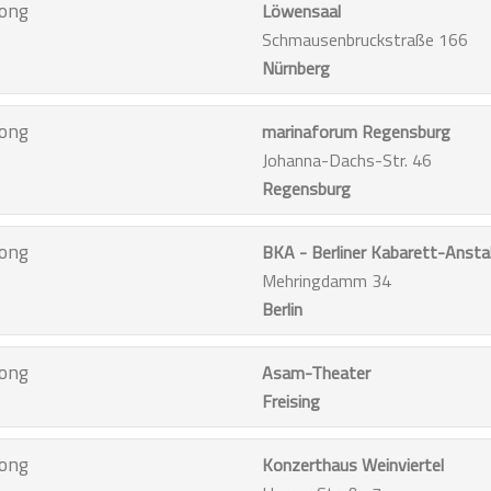
ong
Löwensaal
Schmausenbruckstraße 166
Nürnberg
ong
marinaforum Regensburg
Johanna-Dachs-Str. 46
Regensburg
ong
BKA - Berliner Kabarett-Ansta
Mehringdamm 34
Berlin
ong
Asam-Theater
Freising
ong
Konzerthaus Weinviertel