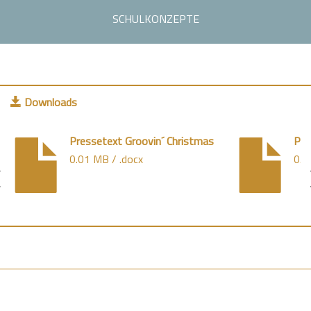
SCHULKONZEPTE
Downloads
Pressetext Groovin´ Christmas
Pre
0.01 MB / .docx
0.0